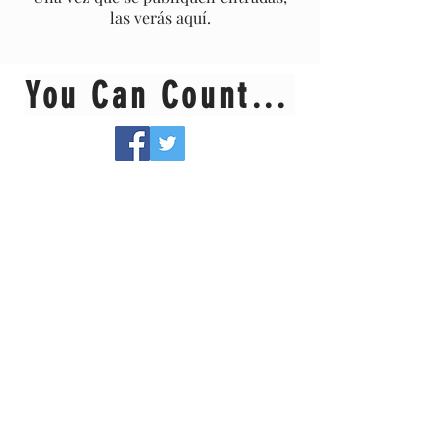
las verás aquí.
You Can Count On Me Ramon!
Pagado por la Campaña Ramon Romero