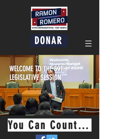
DONAR
WELCOME TO THE 89TH
LEGISLATIVE SESSION
You Can Count On Me Ramon!